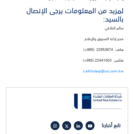
لمزيد من المعلومات يرجى الإتصال
بالسيد:
سالم الخلاقي
مدير إدارة التسويق والإعلام
هاتف: 22953674 (965+)
فاكس: 22441003 (965+)
s.alkhulaqi@urc.com.kw
تابع أخبارنا