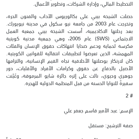
التخطيط المالي، وإدارة الشركات، وتطوير الأعمال.
حصلت الشيخة بيبي على بكالوريوس الآداب والفنون الحرة،
وتخرجت عام 2003 من جامعة نيو سكول في مدينة نيويورك.
بعد رحلتها الاكاديمية، أسست الشيخة بيبي جمعية العمل
الاجتماعي (SWS) عام 2005، وهي جمعية مدنية كويتية
مكرسة لحماية ودعم ضحايا انتهاكات حقوق الإنسان والفئات
المهمشة، الذين تعرضوا لتطبيقات انتقائية للقوانين الكويتية.
كان لارتكاز بوصلتها الأخلاقية تجاه القيم الإنسانية، والتزامها
الأصيل بالدفاع عن حقوق وكرامات الأفراد والأقليات، دور
جوهري وحيوي، نالت على إثره جائزة شايو المرموقة، وعُيّنت
سفيرةً للنوايا الحسنة من قبل المنظمة الدولية للهجرة.
# 2
الإسم: عبد الأمير قاسم جعفر علي
صفة الترشيح: مستقل