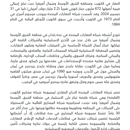
العقار في الكويت ومنطقة الشرق الأوسط وشمال أفريقيا حيث تبلغ إجمالي
قيمة أصولها 672 مليون دينار كويتي تقريباً (2.2 مليار دولار أمريكي) كما في 31
ديسمبر 2024. وقد تأسست شركة العقارات المتحدة بموجب مرسوم أميري في
العام 1973 في الكويت وأدرجت في سوق الكويت للأوراق المالية في العام
1984.
تتوزع أنشطة شركة العقارات المتحدة في عدة بلدان في منطقة الشرق الأوسط
وشمال أفريقيا من خلال عدد من الأذرع الاستثمارية والشركات التابعة التي
تملكها. تتركز أعمال الشركة الأساسية على العمليات العقارية وتطوير العقارات،
وتتضمن المحفظة الاستثمارية للشركة المجمعات التجارية، والفنادق، والمنتجعات،
والمباني السكنية، ومراكز التسوق، والمباني وناطحات السحاب الإدارية، بالإضافة
إلى مشاريع عقارية متعددة الإستخدامات في مقدمتها برج كيبكو، فندق مارينا،
ومارينا مول في الكويت، صلالة جاردنز مول وصلالة جاردنز رزيدنسز في عُمان
والعبدلي مول في الأردن، وروشه فيو 1090 في لبنان، فندق هيلتون القاهرة
هليوبوليس وفندق والدورف أستوريا وأسوار رزيدنسز في مصر، ونادياً للغولف
وفندق فئة خمس نجوم وفلل وشقق فاخرة بمنتجع أسوفيد في المغرب.
تعتبر شركة العقارات المتحدة الذراع العقاري لمجموعة شركة مشاريع الكويت
(القابضة) وهي شركة قابضة تركز على الاستثمار في منطقة الشرق الأوسط
وشمال أفريقيا. وقد نجحت استراتيجية شركة المشاريع القائمة على الاستحواذ
على الشركات في المنطقة وتطويرها وتوسعة نطاقها وبيعها على مدار أكثر من
30 عاماً. تنشط مجموعة شركة المشاريع في عدة قطاعات إلا أن أنشطتها
الرئيسية تتضمن شركات تنشط في قطاعات الخدمات المالية، الإعلام، العقارات
والصناعة. وللمجموعة حصص مُلكية رئيسية في بنوك تجارية وشركات تأمين
وشركات إدارة الأصول والخدمات المصرفية الاستثمارية.