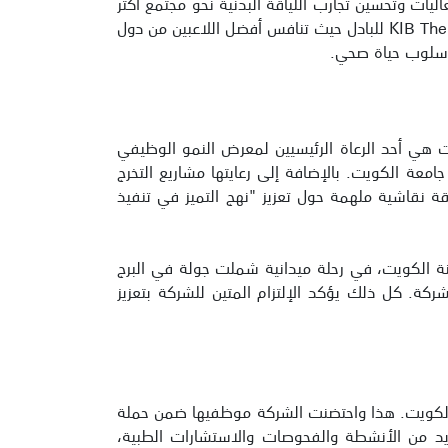
اليات وتحسين تجارب اللياقة البدنية نحو مجتمع أكثر
صحة، رعت الشركة المهرجان الرياضي الأكبر في الكويت “Flare Festival” في شاطئ المارينا، كما رعت بطولة KIB The Stadium للبادل حيث تنافس أفضل اللاعبين من دول
اسلوب حياة صحي.
هي أحد الرعاة الرئيسيين لمعرض النمو الوظيفي
معة الكويت. بالإضافة إلى رعايتها مشاريع التخرج
نقاشية ملهمة حول تعزيز "نهج التميز في تنفيذ
نة الكويت، في رحلة ميدانية شملت جولة في البرج
. كل ذلك يؤكد الإلتزام المتين للشركة بتعزيز
لكويت. هذا واحتضنت الشركة موظفيها ضمن حملة
ديد من الأنشطة والفحوصات والاستشارات الطبية،