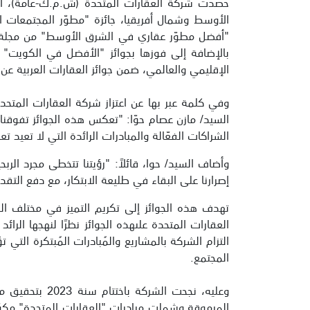
حصدت شركة العقارات المتحدة (ش.م.ك-عامة)، الذ
"أفضل مطوّر عقاري في الشرق الأوسط" من مجلة يو
بالإضافة إلى فوزها بجوائز "الأفضل في الكويت
الإقليمي والعالمي، ضمن جوائز العقارات العربية ع
وفي كلمة عبر بها عن اعتزاز شركة العقارات المتح
السيد/ مازن عصام حوّا: "تعكس هذه الجوائز تفوقنا الا
الشراكات الفعّالة والمبادرات الرائدة التي لا تعيد 
وأضاف السيد/ حوا، قائلاً: "رؤيتنا تتخطى مجرد الرب
إصرارنا على البقاء في طليعة الابتكار، مع دفع التق
تهدف هذه الجوائز إلى تكريم التميز في مختلف الم
العقارات المتحدة علىهذه الجوائز نظرًا لنهجها الرا
التزام الشركة بالمشاريع والمُبادرات المُبتكرة التي 
المجتمع.
وعليه، نجحت ا