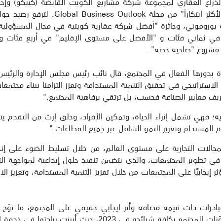
راع العقاري لمجموعة شركة مشاريع الكويت القابضة (كيبكو) وإحد
روموني، وجائزة "أفضل شركة عقارية كويتية في مجال المسؤولية الا
" في ثماني فئات و "الأفضل على مستوى الإقليم" في أربع فئات و
ن مشروع "ضاحية حصة".
دة بدورها الفعال في المجتمع، قال نائب رئيس مجلس الإدارة والرئي
ستراتيجي في تحقيق التنمية المستدامة وتعزز التزامنا ببناء مجتمعات أكثر
تعريف معايير الصناعة فحسب، بل ترتقي برفاهية المجتمع."
حية؛ فهي تشمل إثراء الحياة، وتمكين الأفراد، وخلق إرث من التقدم يت
دم المستدام وتعزيز النمو الشامل عبر جميع القطاعات."
جالات التجارية على مستوى العالم، من خلال تسليط الضوء على إنج
ئد في تطوير المجتمعات، والذي يتضمن تنفيذ حلول إبداعية لمواجهة ال
تؤثر إيجابيًا على المجتمعات من خلال تعزيز التنمية المستدامة، وتعزيز ال
لشركة باختتام سنة 2023 بتحقيق مبادرات ذات قيمة مضافة وأثر ايجابي حقيقي على المجت
المرموقة.وشملت مبادرات "العقارات المتحدة" مكوّنات المجتمع ب