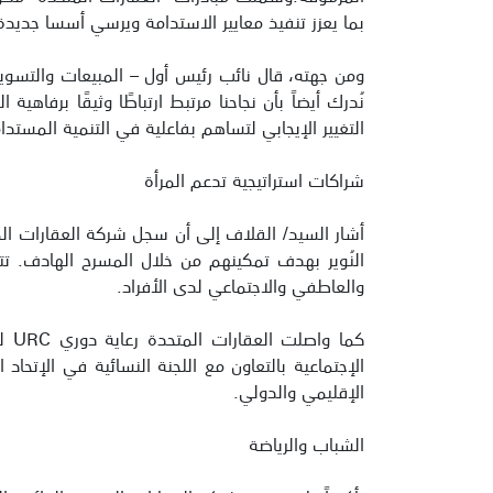
بما يعزز تنفيذ معايير الاستدامة ويرسي أسسا جديدة لد
ومن جهته، قال نائب رئيس أول – المبيعات والتسويق، 
نُدرك أيضاً بأن نجاحنا مرتبط ارتباطًا وثيقًا برفاهي
التغيير الإيجابي لتساهم بفاعلية في التنمية المستدام
شراكات استراتيجية تدعم المرأة
أشار السيد/ القلاف إلى أن سجل شركة العقارات المتح
النُوير بهدف تمكينهم من خلال المسرح الهادف. ت
والعاطفي والاجتماعي لدى الأفراد.
كما
الإجتماعية بالتعاون مع اللجنة النسائية في الإتحاد
الإقليمي والدولي.
الشباب والرياضة