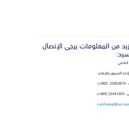
يد من المعلومات يرجى الإتصال
سيد:
الخلاقي
إدارة التسويق والإعلام
(965+)
2 (965+)
s.alkhulaqi@urc.co