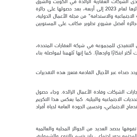
ى الشركات العقارية الرائدة في الكويت والشرق
الأوسط وشمال أفريقيا، جائزة "مطوّر المجتمعات الأكثر ابتكاراً" من مجلة Global Business Outlook. لترفع رصيد جوائزها لعام 2023 إلى أربعة، بعد حصولها على جائزة
جتماعية والاستدامة" من مجلة الأعمال الدولية،
جائزة أفضل مشروع تطوير مكاتب على المستويين
س التنفيذي للمجموعة في شركة العقارات المتحدة،
 ابتكارًا وازدهارًا. كما إنها تُلهمنا لمواصلة بناء
ردد صداه عبر الأجيال القادمة.فتعزز هذه التقديرات
ازات الشركات وقادة الأعمال الرائدة. وجاء حصول
تحديات الاجتماعية والبيئية. كما يعكس هذا التكريم
اندماج الاجتماعي، وتحسين الجودة العامة لحياة أفراد
مع، ما توّج تفوقها بحصد العديد من الجوائز المحلية والعالمية
كافة شرائحه في 2023، حيث أبرزت ريادتها في خدمة المجتمع بدور اجتماعي بارز يتسم بالتنوع والشمولية،