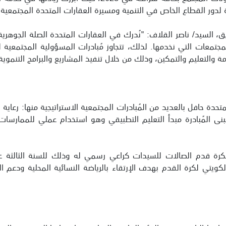
ور القطاع الخاص في التنمية ومسيرة العقارات المتحدة المجتمعية الممتدة
السيد/ ناصر القلاف: "نُدرك في العقارات المتحدة الصلة الجوهرية بي
ة المجتمعات التي نخدمها. لذلك، تتجاوز مُبادرات المسؤولية المجتمعية 
ة والتعليم والتمكين، وذلك من خلال تنفيذ المشاريع والبرامج التنموية ا
دة حافل بالعديد من المُبادرات المجتمعية الاستراتيجية منها: رعاية ا
تبنى المُبادرة مبدأ التعليم التطبيقي وهو استخدام عملي للممار
 واصلت العقارات المتحدة رعاية دوري URC لكرة قدم الصالات للسيدات كراعي رسمي له وذلك
 الكويتي لكرة القدم بهدف الإرتقاء بالرياضة النسائية المحلية ودعم