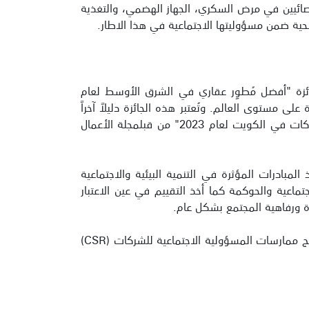
صائيين في مرض السكري، الجهاز الهضمي، والتغذية
ية ضمن مسؤوليتها الاجتماعية في هذا الاطار.
جائزة "أفضل مُطوِر عقاري في الشرق الأوسط لعام
لى مستوى العالم. وتُعتبر هذه الجائزة دليلاً آخراً
على التزام العقارات المتحدة بتقديم أفضل المنتجات لأسلوب حياة عصري.وجائزة "أفضل شركة مسؤولية اجتماعية للشركات في الكويت لعام 2023" من قبلمجلة الأعمال
لمبادرات المؤثرة في التنمية البيئية والاجتماعية
تماعية والحوكمة كما أخذ التقييم في عين الاعتبار
أة ورفاهية المجتمع بشكل عام.
علاوة على ذلك، تم النظر في تركيز العقارات المتحدة على تعزيز بيئة عمل شاملة، ورعاية نمو الموظفين وتطويرهم، ودمج ممارسات المسؤولية الاجتماعية للشركات (CSR)