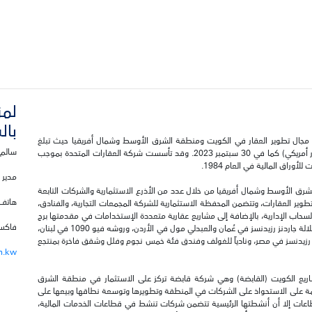
لمز
بال
 مجال تطوير العقار في الكويت ومنطقة الشرق الأوسط وشمال أفريقيا حيث تبلغ
سالم 
إجمالي قيمة أصولها 669 مليون دينار كويتي تقريباً (2.2 مليار دولار أمريكي) كما في 30 سبتمبر 2023. وقد تأسست شركة العقارات المتحدة بموجب
مدير 
ق الأوسط وشمال أفريقيا من خلال عدد من الأذرع الاستثمارية والشركات التابعة
هاتف: 22953674 
تطوير العقارات، وتتضمن المحفظة الاستثمارية للشركة المجمعات التجارية، والفنادق،
السحاب الإدارية، بالإضافة إلى مشاريع عقارية متعددة الإستخدامات في مقدمتها برج
فاكس: 2441003
كيبكو، فندق مارينا، ومارينا مول في الكويت، صلالة جاردنز مول وصلالة جاردنز رزيدنسز في عُمان والعبدلي مول في الأردن، وروشه فيو 1090 في لبنان،
رزيدنسز في مصر، ونادياً للغولف وفندق فئة خمس نجوم وفلل وشقق فاخرة بمنتجع
m.kw
شاريع الكويت (القابضة) وهي شركة قابضة تركز على الاستثمار في منطقة الشرق
ئمة على الاستحواذ على الشركات في المنطقة وتطويرها وتوسعة نطاقها وبيعها على
في عدة قطاعات إلا أن أنشطتها الرئيسية تتضمن شركات تنشط في قطاعات الخدمات المالية،