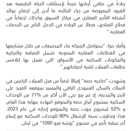
زيادةً في صافي أرباحها نتيجةً لإستئناف الحياة الطبيعية بعد
القيود المفروضة من جراء الجائحة ما أدى إلى ارتفاع عوائد
أنشطة التأجير العقاري في مراكز التسوق وكذلك ارتفاعاً في
قطاع الفنادق، فضلاً عن الزيادة في الدخل الناتج عن الخدمات
العقارية."
وأفاد حوا، "ستواصل الشركة بناء المجتمعات من خلال مشاريعها
في القطاعات العقارية المتنوعة تشمل الضيافة والتجارية
والمكونات السكنية في الأسواق التي تعمل بها لتلامس
تطلعات العملاء لتلبية احتياجاتهم."
وشهدت "ضاحية حصة" إقبالاً لافتاً من قبل العملاء الراغبين في
التملك بالسكن العمودي الراقي والمتميز بموقعه الفريد على
البحر والمدينة، إذ تم بيع حتى الآن أكثر من %71 من الوحدات
السكنية بمشروع أبراج حصة والمتوقع انتهاءه بنهاية هذا العام،
و %52 لمشروع بيوت حصة والمتوقع إنجازه في عام 2023.
هذا، وتجاوزت نسبة الإشغال %80 للوحدات السكنية مع إتمام
آخر عملية تأجير في مشروع "روشة فيو 1090" في لبنان.