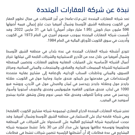
نبذة عن شركة العقارات المتحدة
تعد شركة العقارات المتحدة (ش.م.ك-عامة) من أبرز الشركات في مجال تطوير العقار
في الكويت ومنطقة الشرق الأوسط وشمال أفريقيا حيث تبلغ إجمالي قيمة أصولها
596 مليون دينار كويتي (1.95 مليار دولار أمريكي) كما في 31 مارس 2022. وقد
تأسست شركة العقارات المتحدة بموجب مرسوم أميري في العام 1973 في الكويت
وأدرجت في سوق الكويت للأوراق المالية في العام 1984.
تتوزع أنشطة شركة العقارات المتحدة في عدة بلدان في منطقة الشرق الأوسط
وشمال أفريقيا من خلال عدد من الأذرع الاستثمارية والشركات التابعة التي تملكها. تتركز
أعمال الشركة الأساسية على العمليات العقارية وتطوير العقارات، وتتضمن المحفظة
الاستثمارية للشركة المجمعات التجارية، والفنادق، والمنتجعات، والمباني السكنية، ومراكز
التسوق، والمباني وناطحات السحاب الإدارية، بالإضافة إلى مشاريع عقارية متعددة
الإستخدامات في مقدمتها برج كيبكو، فندق مارينا، ومارينا مول في الكويت، صلالة
جاردنز مول وصلالة جاردنز رزيدنسز في عُمان والعبدلي مول في الأردن، وروشه فيو
1090 في لبنان، فندق هيلتون القاهرة هليوبوليس وفندق والدورف أستوريا وأسوار
رزيدنسز في مصر، ونادياً للغولف وفندق فئة خمس نجوم وفلل وشقق فاخرة بمنتجع
أسوفيد في المغرب.
تعتبر شركة العقارات المتحدة الذراع العقاري لمجموعة شركة مشاريع الكويت (القابضة)
وهي شركة قابضة تركز على الاستثمار في منطقة الشرق الأوسط وشمال أفريقيا. وقد
نجحت استراتيجية شركة المشاريع القائمة على الاستحواذ على الشركات في المنطقة
وتطويرها وتوسعة نطاقها وبيعها على مدار أكثر من 30 عاماً. تنشط مجموعة شركة
المشاريع في عدة قطاعات إلا أن أنشطتها الرئيسية تتضمن شركات تنشط في قطاعات