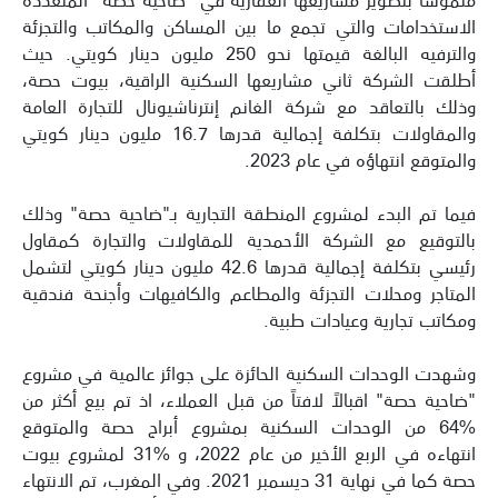
الاستخدامات والتي تجمع ما بين المساكن والمكاتب والتجزئة
والترفيه البالغة قيمتها نحو 250 مليون دينار كويتي. حيث
أطلقت الشركة ثاني مشاريعها السكنية الراقية، بيوت حصة،
وذلك بالتعاقد مع شركة الغانم إنترناشيونال للتجارة العامة
والمقاولات بتكلفة إجمالية قدرها 16.7 مليون دينار كويتي
والمتوقع انتهاؤه في عام 2023.
فيما تم البدء لمشروع المنطقة التجارية بـ"ضاحية حصة" وذلك
بالتوقيع مع الشركة الأحمدية للمقاولات والتجارة كمقاول
رئيسي بتكلفة إجمالية قدرها 42.6 مليون دينار كويتي لتشمل
المتاجر ومحلات التجزئة والمطاعم والكافيهات وأجنحة فندقية
ومكاتب تجارية وعيادات طبية.
وشهدت الوحدات السكنية الحائزة على جوائز عالمية في مشروع
"ضاحية حصة" اقبالاً لافتاً من قبل العملاء، اذ تم بيع أكثر من
%64 من الوحدات السكنية بمشروع أبراج حصة والمتوقع
انتهاءه في الربع الأخير من عام 2022، و %31 لمشروع بيوت
حصة كما في نهاية 31 ديسمبر 2021. وفي المغرب، تم الانتهاء