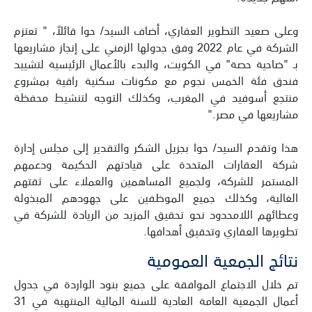
وعلى صعيد التطوير العقاري، أضاف السيد/ حوا قائلاً، " تعتزم
الشركة في عام 2022 وفق جدولها الزمني على إنجاز مشاريعها
بـ "ضاحية حصة" في الكويت، والبدء بالأعمال الرئيسية لتشييد
فندق فئة الخمس نجوم مع مكونات سكنية راقية بمشروع
منتجع أسوفيد في المغرب، وكذلك التوجه لتنشيط محفظة
مشاريعها في مصر."
هذا وتقدم السيد/ حوا بجزيل الشكر والتقدير إلى مجلس إدارة
شركة العقارات المتحدة على قيادتهم الحكيمة ودعمهم
المستمر للشركة، ولجميع المساهمين والعملاء على ثقتهم
الغالية، وكذلك جميع الموظفين على جهودهم المبذولة
وعطائهم اللامحدود نحو تحقيق المزيد من الريادة للشركة في
تطويرها العقاري وتحقيق أهدافها.
نتائج الجمعية العمومية
تم خلال الاجتماع الموافقة على جميع بنود الواردة في جدول
أعمال الجمعية العامة العادية للسنة المالية المنتهية في 31