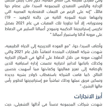
الإدارة والرئيس التنفيذي للمجموعة السيد/ مازن عصام حوا
قائلاً، "إنه على الرغم من التبعات الاقتصادية العصيبة التي
واجهناها نتيجة للموجة الثانية من جائحة (كوفيد – 19)
ومتحوراته، إلا أننا تجاوزنا تلك العقبات في عام 2021 بفضل
تكريس إستراتيجيتنا الحكيمة ونموذج أعمالنا السليم في الحفاظ
على مرونة أدائنا واستمرار أعمالنا."
وأضاف السيد/ حوا، "مع العودة التدريجية إلى الحياة الطبيعية،
شهدت شركة العقارات المتحدة انتعاشاً خلال عام 2021 والتي
أظهرت مرونة من خلال الحفاظ على أدائها في المراكز التجارية
وكذلك باتباعها لتدابير احترازية تضمنت إدارة استباقية للدين
بالإضافة إلى تعزيز فعاليتها وكفاءتها مما أسهمت بتحسين
النتائج. كما قامت الشركة باستقطاب كوادر بشرية جديدة
وتمكين فريق عملها وذلك تماشياً مع إستراتيجيتها لتطوير رأس
مالها البشري."
أبرز الانجازات
شهدت شركات المجموعة تحسناً في أدائها التشغيلي، حيث