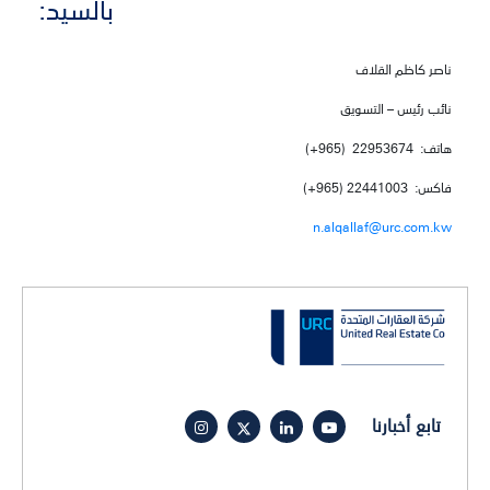
بالسيد:
ناصر كاظم القلاف
نائب رئيس – التسويق
هاتف: 22953674 (965+)
فاكس: 22441003 (965+)
n.alqallaf@urc.com.kw
تابع أخبارنا