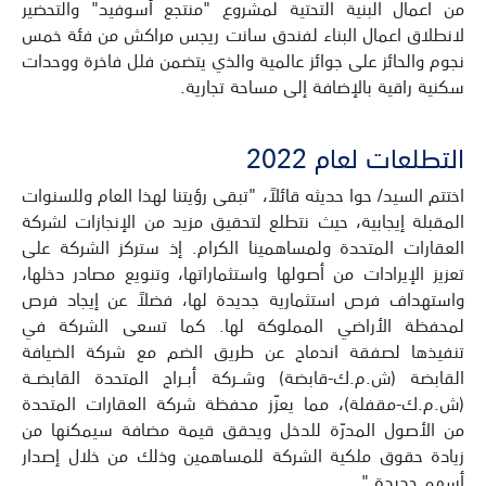
من اعمال البنية التحتية لمشروع "منتجع أسوفيد" والتحضير
لانطلاق اعمال البناء لفندق سانت ريجس مراكش من فئة خمس
نجوم والحائز على جوائز عالمية والذي يتضمن فلل فاخرة ووحدات
سكنية راقية بالإضافة إلى مساحة تجارية.
التطلعات لعام 2022
اختتم السيد/ حوا حديثه قائلاً، "تبقى رؤيتنا لهذا العام وللسنوات
المقبلة إيجابية، حيث نتطلع لتحقيق مزيد من الإنجازات لشركة
العقارات المتحدة ولمساهمينا الكرام. إذ ستركز الشركة على
تعزيز الإيرادات من أصولها واستثماراتها، وتنويع مصادر دخلها،
واستهداف فرص استثمارية جديدة لها، فضلاً عن إيجاد فرص
لمحفظة الأراضي المملوكة لها. كما تسعى الشركة في
تنفيذها لصفقة اندماج عن طريق الضم مع شركة الضيافة
القابضة (ش.م.ك-قابضة) وشــركة أبــراج المتحدة القابضــة
(ش.م.ك-مقفلة)، مما يعزّز محفظة شركة العقارات المتحدة
من الأصول المدرّة للدخل ويحقق قيمة مضافة سيمكنها من
زيادة حقوق ملكية الشركة للمساهمين وذلك من خلال إصدار
أسهم جديدة."