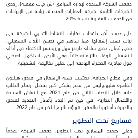
حققت الشركة المتحدة لإدارة المرافق (ش.م.ك-مقفلة)، إحدى
الشركات التابعة لشركة العقارات المتحدة، زيادة في الإيرادات
من الخدمات العقارية بنسبة %20.
على صعيد آخر، حافظت عقارات النشاط التجاري للشركة على
ثبات نسب إشغالها مما ساهم في تحسن الأداء التشغيلي.
ففي عُمان، حقق صلالة جاردنز مول ورزيدنسز الاكتفاء في أدائه
التشغيلي للوفاء بالتزاماته ذاتياً. وفي الأردن، استكمل العبدلي
مول مبادرته الخضراء الهادفة إلى تقليل تكاليفه التشغيلية.
وفي قطاع الضيافة، تحسّنت نسبة الإشغال في فندق هيلتون
القاهرة هليوبوليس في مصر بشكل كبير بفضل ارتفاع الطلب
عليه خلال النصف الثاني من عام 2021 مع انتعاش السياحة
والأعمال التجارية، في حين تم البدء بأعمال التجديد لفندق
والدورف أستوريا والمقرر انتهاؤه بالربع الأخير من عام 2022.
مشاريع تحت التطوير
وعلى صعيد المشاريع تحت التطوير، حققت الشركة تقدماً
ملموساً بتطوير مشاريعها العقارية في "ضاحية حصة" المتعددة