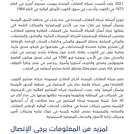
2021. وقد تأسست شركة العقارات المتحدة بموجب مرسوم أميري في العام
1973 في الكويت وأدرجت في سوق الكويت للأوراق المالية في العام 1984.
تتوزع أنشطة شركة العقارات المتحدة في عدة بلدان في منطقة الشرق الأوسط
وشمال أفريقيا من خلال عدد من الأذرع الإستثمارية والشركات التابعة التي
تملكها. تتركز أعمال الشركة الأساسية على العمليات العقارية وتطوير العقارات،
وتتضمن المحفظة الإستثمارية للشركة المجمعات التجارية، والفنادق، والمنتجعات،
والمباني السكنية، ومراكز التسوق، والمباني وناطحات السحاب الإدارية، بالإضافة
إلى مشاريع عقارية متعددة الإستخدامات في مقدمتها برج كيبكو، فندق مارينا،
ومارينا مول في الكويت، صلالة جاردنز مول وصلالة جاردنز رزيدنسز في عُمان
والعبدلي مول في الأردن، وروشه فيو 1090 في لبنان، فندق هيلتون القاهرة
هليوبوليس وفندق والدورف أستوريا وأسوار رزيدنسز في مصر، ونادياً للغولف
وفندق فئة خمس نجوم وفلل وشقق فاخرة بمنتجع أسوفيد في المغرب.
تعتبر شركة العقارات المتحدة الذراع العقاري لمجموعة شركة مشاريع الكويت
(القابضة) وهي شركة قابضة تركز على الاستثمار في منطقة الشرق الأوسط
وشمال أفريقيا. وقد نجحت استراتيجية شركة المشاريع القائمة على الاستحواذ
على الشركات في المنطقة وتطويرها وتوسعة نطاقها وبيعها على مدار أكثر من
30 عاماً. تنشط مجموعة شركة المشاريع في عدة قطاعات إلا أن أنشطتها
الرئيسية تتضمن شركات تنشط في قطاعات الخدمات المالية، الإعلام، العقارات
والصناعة. وللمجموعة حصص مُلكية رئيسية في بنوك تجارية وشركات تأمين
وشركات إدارة الأصول والخدمات المصرفية الاستثمارية.
لمزيد من المعلومات يرجى الإتصال