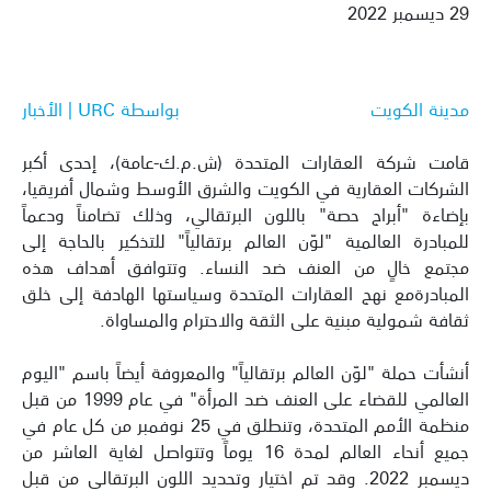
29 ديسمبر 2022
مدينة الكويت
بواسطة URC | الأخبار
قامت شركة العقارات المتحدة (ش.م.ك-عامة)، إحدى أكبر
الشركات العقارية في الكويت والشرق الأوسط وشمال أفريقيا،
بإضاءة "أبراج حصة" باللون البرتقالي، وذلك تضامناً ودعماً
للمبادرة العالمية "لوّن العالم برتقالياً" للتذكير بالحاجة إلى
مجتمع خالٍ من العنف ضد النساء. وتتوافق أهداف هذه
المبادرةمع نهج العقارات المتحدة وسياستها الهادفة إلى خلق
ثقافة شمولية مبنية على الثقة والاحترام والمساواة.
أنشأت حملة "لوّن العالم برتقالياً" والمعروفة أيضاً باسم "اليوم
العالمي للقضاء على العنف ضد المرأة" في عام 1999 من قبل
منظمة الأمم المتحدة، وتنطلق في 25 نوفمبر من كل عام في
جميع أنحاء العالم لمدة 16 يوماً وتتواصل لغاية العاشر من
ديسمبر 2022. وقد تم اختيار وتحديد اللون البرتقالي من قبل