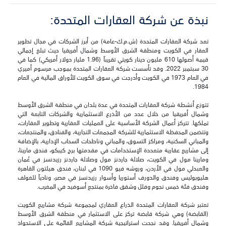
نبذة عن شركة العقارات المتحدة‎:
تعد شركة العقارات المتحدة (ش.م.ك-عامة) من أبرز الشركات في مجال تطوير
العقار في الكويت ومنطقة الشرق الأوسط وشمال أفريقيا حيث تبلغ إجمالي
قيمة أصولها 610 مليون دينار كويتي تقريباً (1.96 مليار دولار أمريكي) كما في
30 سبتمبر 2022. وقد تأسست شركة العقارات المتحدة بموجب مرسوم أميري
في العام 1973 في الكويت وأدرجت في سوق الكويت للأوراق المالية في العام
1984.
تتوزع أنشطة شركة العقارات المتحدة في عدة بلدان في منطقة الشرق الأوسط
وشمال أفريقيا من خلال عدد من الأذرع الاستثمارية والشركات التابعة التي
تملكها. تتركز أعمال الشركة الأساسية على العمليات العقارية وتطوير العقارات،
وتتضمن المحفظة الاستثمارية للشركة المجمعات التجارية، والفنادق، والمنتجعات،
والمباني السكنية، ومراكز التسوق، والمباني وناطحات السحاب الإدارية، بالإضافة
إلى مشاريع عقارية متعددة الإستخدامات في مقدمتها برج كيبكو، فندق مارينا،
ومارينا مول في الكويت، صلالة جاردنز مول وصلالة جاردنز رزيدنسز في عُمان
والعبدلي مول في الأردن، وروشه فيو 1090 في لبنان، فندق هيلتون القاهرة
هليوبوليس وفندق والدورف أستوريا وأسوار رزيدنسز في مصر، ونادياً للغولف
وفندق فئة خمس نجوم وفلل وشقق فاخرة بمنتجع أسوفيد في المغرب.
تعتبر شركة العقارات المتحدة الذراع العقاري لمجموعة شركة مشاريع الكويت
(القابضة) وهي شركة قابضة تركز على الاستثمار في منطقة الشرق الأوسط
وشمال أفريقيا. وقد نجحت استراتيجية شركة المشاريع القائمة على الاستحواذ