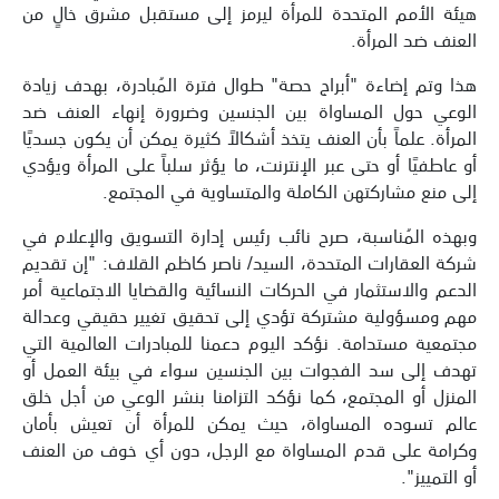
هيئة الأمم المتحدة للمرأة ليرمز إلى مستقبل مشرق خالٍ من
العنف ضد المرأة.
هذا وتم إضاءة "أبراج حصة" طوال فترة المُبادرة، بهدف زيادة
الوعي حول المساواة بين الجنسين وضرورة إنهاء العنف ضد
المرأة. علماً بأن العنف يتخذ أشكالاً كثيرة يمكن أن يكون جسديًا
أو عاطفيًا أو حتى عبر الإنترنت، ما يؤثر سلباً على المرأة ويؤدي
إلى منع مشاركتهن الكاملة والمتساوية في المجتمع.
وبهذه المُناسبة، صرح نائب رئيس إدارة التسويق والإعلام في
شركة العقارات المتحدة، السيد/ ناصر كاظم القلاف: "إن تقديم
الدعم والاستثمار في الحركات النسائية والقضايا الاجتماعية أمر
مهم ومسؤولية مشتركة تؤدي إلى تحقيق تغيير حقيقي وعدالة
مجتمعية مستدامة. نؤكد اليوم دعمنا للمبادرات العالمية التي
تهدف إلى سد الفجوات بين الجنسين سواء في بيئة العمل أو
المنزل أو المجتمع، كما نؤكد التزامنا بنشر الوعي من أجل خلق
عالم تسوده المساواة، حيث يمكن للمرأة أن تعيش بأمان
وكرامة على قدم المساواة مع الرجل، دون أي خوف من العنف
أو التمييز".