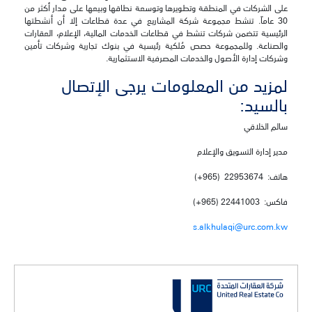
على الشركات في المنطقة وتطويرها وتوسعة نطاقها وبيعها على مدار أكثر من
30 عاماً. تنشط مجموعة شركة المشاريع في عدة قطاعات إلا أن أنشطتها
الرئيسية تتضمن شركات تنشط في قطاعات الخدمات المالية، الإعلام، العقارات
والصناعة. وللمجموعة حصص مُلكية رئيسية في بنوك تجارية وشركات تأمين
وشركات إدارة الأصول والخدمات المصرفية الاستثمارية.
لمزيد من المعلومات يرجى الإتصال
بالسيد:
سالم الخلاقي
مدير إدارة التسويق والإعلام
هاتف: 22953674 (965+)
فاكس: 22441003 (965+)
s.alkhulaqi@urc.com.kw